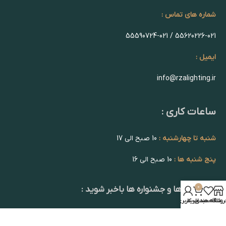
شماره های تماس :
55620226-021 / 55590724-021
ایمیل :
info@rzalighting.ir
ساعات کاری :
شنبه تا چهارشنبه :
10 صبح الی 17
پنج شنبه ها :
10 صبح الی 16
0
از تخفیف ها و جشنواره ها باخبر شوید :
روشگاه
علاقه مندی
سبد خرید
حساب کاربری من