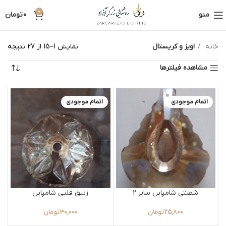
0
منو
0
تومان
خانه
اویز و کریستال
نمایش 1–15 از 27 نتیجه
مشاهده فیلترها
اتمام موجودی
اتمام موجودی
شصتی شامپاین سایز 2
زنبق قلبی شامپاین
25,800
تومان
30,000
تومان