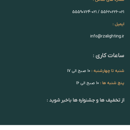
55620226-021 / 55590724-021
ایمیل :
info@rzalighting.ir
ساعات کاری :
شنبه تا چهارشنبه :
10 صبح الی 17
پنج شنبه ها :
10 صبح الی 16
از تخفیف ها و جشنواره ها باخبر شوید :