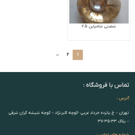
شصتی شامپاین 2.5
→
2
1
تماس با فروشگاه :
آدرس :
تهران – خ پانزده خرداد غربی -کوچه اکبرنژاد – کوچه شیشه گران شرقی
– پلاک ۳۳-۳۵-۳۷
شماره های تماس :