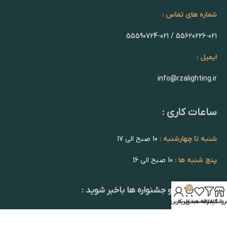
شماره های تماس :
55620226-021 / 55590724-021
ایمیل :
info@rzalighting.ir
ساعات کاری :
شنبه تا چهارشنبه :
10 صبح الی 17
پنج شنبه ها :
10 صبح الی 16
0
از تخفیف ها و جشنواره ها باخبر شوید :
روشگاه
فیلترها
علاقه مندی
سبد خرید
حساب کاربری من