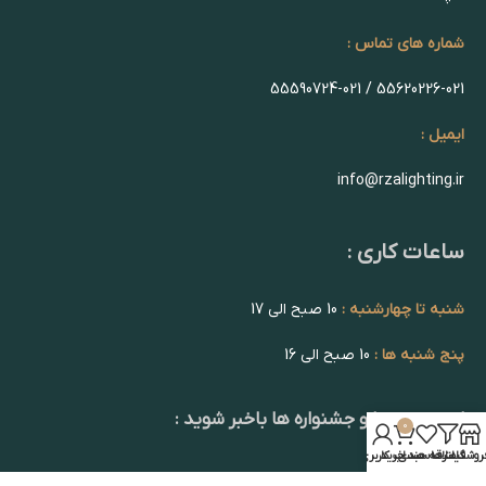
شماره های تماس :
55620226-021 / 55590724-021
ایمیل :
info@rzalighting.ir
ساعات کاری :
شنبه تا چهارشنبه :
10 صبح الی 17
پنج شنبه ها :
10 صبح الی 16
از تخفیف ها و جشنواره ها باخبر شوید :
0
روشگاه
فیلترها
علاقه مندی
سبد خرید
حساب کاربری من