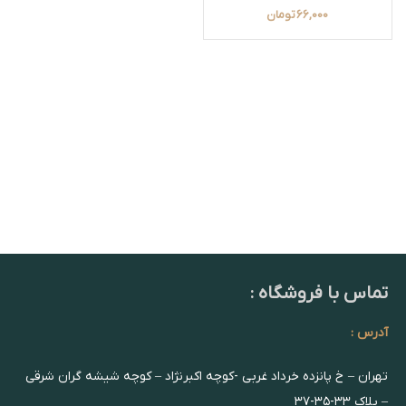
66,000
تومان
تماس با فروشگاه :
آدرس :
تهران – خ پانزده خرداد غربی -کوچه اکبرنژاد – کوچه شیشه گران شرقی
– پلاک ۳۳-۳۵-۳۷