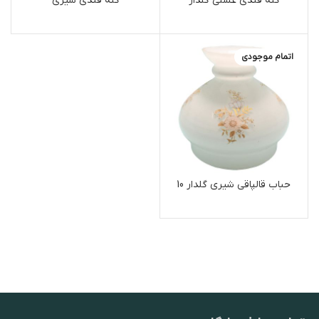
کله قندی عسلی گلدار
کله قندی شیری
اتمام موجودی
حباب قالپاقی شیری گلدار 10