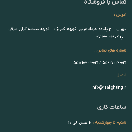
تماس با فروشگاه :
آدرس :
تهران – خ پانزده خرداد غربی -کوچه اکبرنژاد – کوچه شیشه گران شرقی
– پلاک ۳۳-۳۵-۳۷
شماره های تماس :
55620226-021 / 55590724-021
ایمیل :
info@rzalighting.ir
ساعات کاری :
شنبه تا چهارشنبه :
10 صبح الی 17