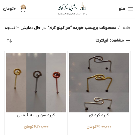
0
منو
0
تومان
خانه
محصولات برچسب خورده “هر کیلو گرم”
در حال نمایش 3 نتیجه
مشاهده فیلترها
گیره گره ای
گیره سوزن ته فرمانی
4,200,000
تومان
4,200,000
تومان