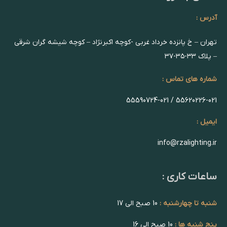
آدرس :
تهران – خ پانزده خرداد غربی -کوچه اکبرنژاد – کوچه شیشه گران شرقی
– پلاک ۳۳-۳۵-۳۷
شماره های تماس :
55620226-021 / 55590724-021
ایمیل :
info@rzalighting.ir
ساعات کاری :
شنبه تا چهارشنبه :
10 صبح الی 17
پنج شنبه ها :
10 صبح الی 16