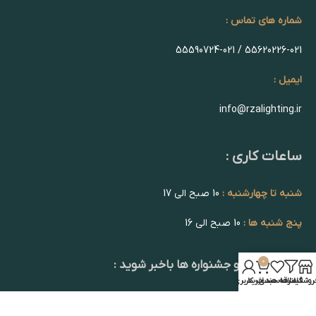
شماره های تماس :
55620226-021 / 55590724-021
ایمیل :
info@rzalighting.ir
ساعات کاری :
شنبه تا چهارشنبه :
10 صبح الی 17
پنج شنبه ها :
10 صبح الی 16
0
از تخفیف ها و جشنواره ها باخبر شوید :
روشگاه
فیلترها
علاقه مندی
سبد خرید
حساب کاربری من