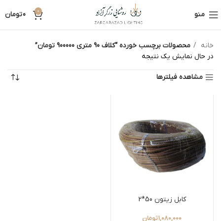
0
منو
0
تومان
خانه
محصولات برچسب خورده “کلاف 90 متری 900000 تومان”
در حال نمایش یک نتیجه
مشاهده فیلترها
کابل زیتون 50*2
1,080,000
تومان