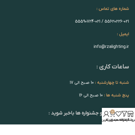
شماره های تماس :
55620226-021 / 55590724-021
ایمیل :
info@rzalighting.ir
ساعات کاری :
شنبه تا چهارشنبه :
10 صبح الی 17
پنج شنبه ها :
10 صبح الی 16
0
از تخفیف ها و جشنواره ها باخبر شوید :
روشگاه
فیلترها
علاقه مندی
سبد خرید
حساب کاربری من