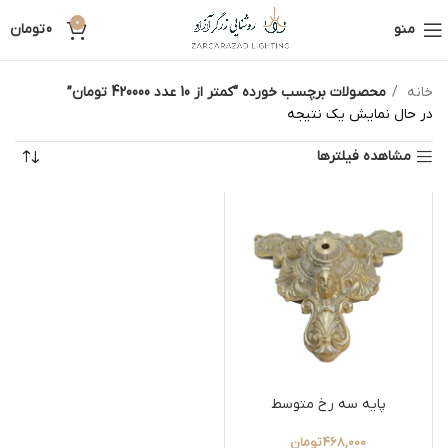
0
منو
0
تومان
خانه
محصولات برچسب خورده “کمتر از 10 عدد 420000 تومان”
در حال نمایش یک نتیجه
مشاهده فیلترها
پایه سه رخ متوسط
468,000
تومان