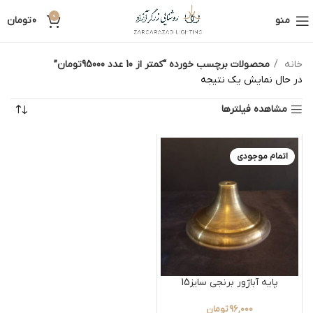
0
منو
0
تومان
خانه
محصولات برچسب خورده “کمتر از 10 عدد 95000تومان”
در حال نمایش یک نتیجه
مشاهده فیلترها
اتمام موجودی
پایه آباژور برنجی سایز15
96,000
تومان