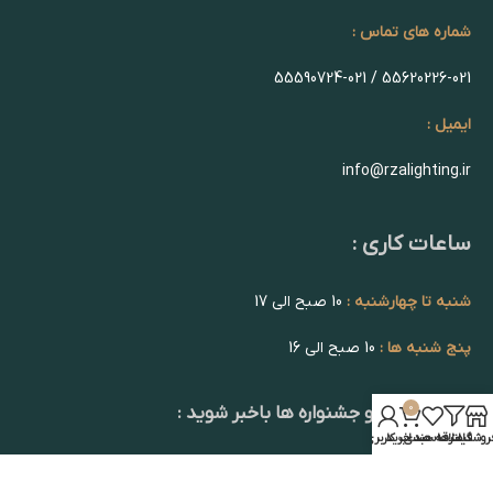
شماره های تماس :
55620226-021 / 55590724-021
ایمیل :
info@rzalighting.ir
ساعات کاری :
شنبه تا چهارشنبه :
10 صبح الی 17
پنج شنبه ها :
10 صبح الی 16
0
از تخفیف ها و جشنواره ها باخبر شوید :
روشگاه
فیلترها
علاقه مندی
سبد خرید
حساب کاربری من