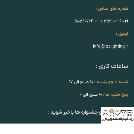
شماره های تماس :
55620226-021 / 55590724-021
ایمیل :
info@rzalighting.ir
ساعات کاری :
شنبه تا چهارشنبه :
10 صبح الی 17
پنج شنبه ها :
10 صبح الی 16
0
از تخفیف ها و جشنواره ها باخبر شوید :
روشگاه
فیلترها
علاقه مندی
سبد خرید
حساب کاربری من