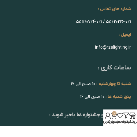
شماره های تماس :
55620226-021 / 55590724-021
ایمیل :
info@rzalighting.ir
ساعات کاری :
شنبه تا چهارشنبه :
10 صبح الی 17
پنج شنبه ها :
10 صبح الی 16
0
از تخفیف ها و جشنواره ها باخبر شوید :
روشگاه
فیلترها
علاقه مندی
سبد خرید
حساب کاربری من