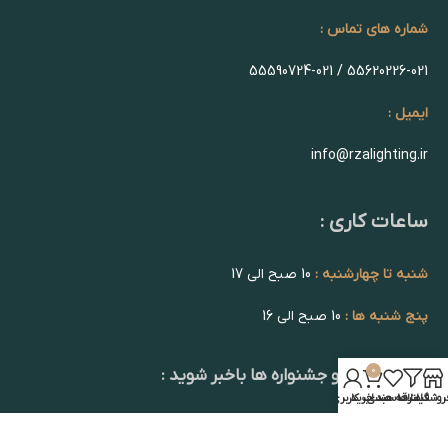
شماره های تماس :
55620226-021 / 55590724-021
ایمیل :
info@rzalighting.ir
ساعات کاری :
شنبه تا چهارشنبه :
10 صبح الی 17
پنج شنبه ها :
10 صبح الی 16
0
از تخفیف ها و جشنواره ها باخبر شوید :
روشگاه
فیلترها
علاقه مندی
سبد خرید
حساب کاربری من