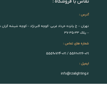
تماس با فروشگاه :
آدرس :
تهران – خ پانزده خرداد غربی -کوچه اکبرنژاد – کوچه شیشه گران 
– پلاک ۳۳-۳۵-۳۷
شماره های تماس :
55620226-021 / 55590724-021
ایمیل :
info@rzalighting.ir