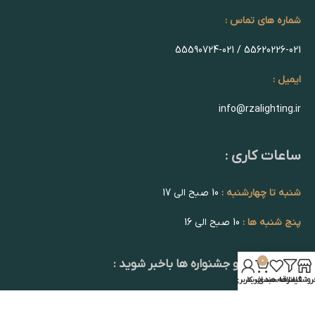
شماره های تماس :
55620226-021 / 55590724-021
ایمیل :
info@rzalighting.ir
ساعات کاری :
شنبه تا چهارشنبه :
10 صبح الی 17
پنج شنبه ها :
10 صبح الی 16
0
از تخفیف ها و جشنواره ها باخبر شوید :
روشگاه
فیلترها
علاقه مندی
سبد خرید
حساب کاربری من