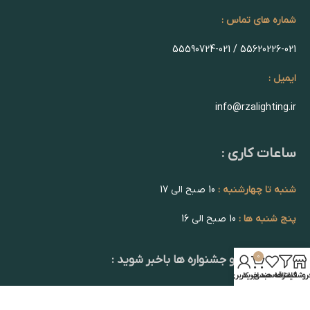
شماره های تماس :
55620226-021 / 55590724-021
ایمیل :
info@rzalighting.ir
ساعات کاری :
شنبه تا چهارشنبه :
10 صبح الی 17
پنج شنبه ها :
10 صبح الی 16
0
از تخفیف ها و جشنواره ها باخبر شوید :
روشگاه
فیلترها
علاقه مندی
سبد خرید
حساب کاربری من