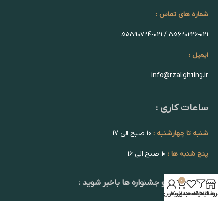
شماره های تماس :
55620226-021 / 55590724-021
ایمیل :
info@rzalighting.ir
ساعات کاری :
شنبه تا چهارشنبه :
10 صبح الی 17
پنج شنبه ها :
10 صبح الی 16
0
از تخفیف ها و جشنواره ها باخبر شوید :
روشگاه
فیلترها
علاقه مندی
سبد خرید
حساب کاربری من