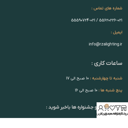
شماره های تماس :
55620226-021 / 55590724-021
ایمیل :
info@rzalighting.ir
ساعات کاری :
شنبه تا چهارشنبه :
10 صبح الی 17
پنج شنبه ها :
10 صبح الی 16
0
از تخفیف ها و جشنواره ها باخبر شوید :
روشگاه
فیلترها
علاقه مندی
سبد خرید
حساب کاربری من