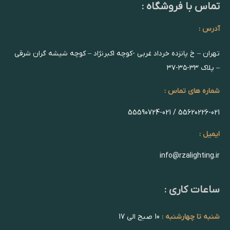
تماس با فروشگاه :
آدرس :
تهران – خ پانزده خرداد غربی -کوچه اکبرنژاد – کوچه شیشه گران شرقی
– پلاک ۳۳-۳۵-۳۷
شماره های تماس :
55620226-021 / 55590724-021
ایمیل :
info@rzalighting.ir
ساعات کاری :
شنبه تا چهارشنبه :
10 صبح الی 17