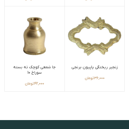
زنجیر ریختگی پاپیون برنجی
جا شمعی کوچک ته بسته
سوراخ 10
36,000
تومان
42,000
تومان