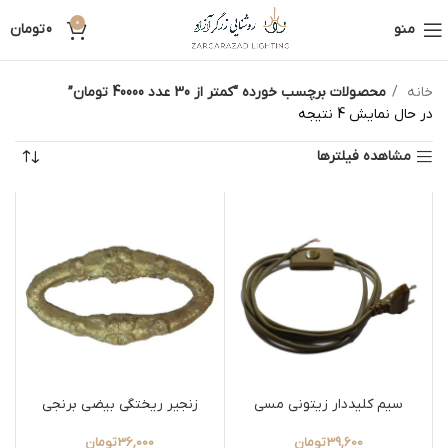
0
منو
0
تومان
خانه
محصولات برچسب خورده “کمتر از 30 عدد 40000 تومان”
در حال نمایش 4 نتیجه
مشاهده فیلترها
سیم کلیددار زیتونی مسی
زنجیر ریختگی بیضی برنجی
39,600
تومان
36,000
تومان