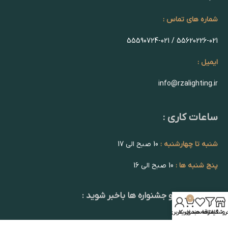
شماره های تماس :
55620226-021 / 55590724-021
ایمیل :
info@rzalighting.ir
ساعات کاری :
شنبه تا چهارشنبه :
10 صبح الی 17
پنج شنبه ها :
10 صبح الی 16
از تخفیف ها و جشنواره ها باخبر شوید :
0
روشگاه
فیلترها
علاقه مندی
سبد خرید
حساب کاربری من