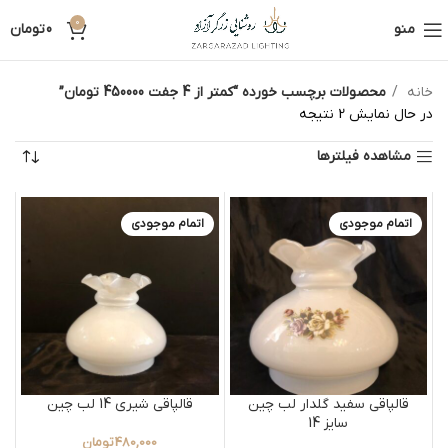
0
منو
0
تومان
خانه
محصولات برچسب خورده “کمتر از 4 جفت 450000 تومان”
در حال نمایش 2 نتیجه
مشاهده فیلترها
اتمام موجودی
اتمام موجودی
قالپاقی سفید گلدار لب چین
قالپاقی شیری 14 لب چین
سایز 14
480,000
تومان