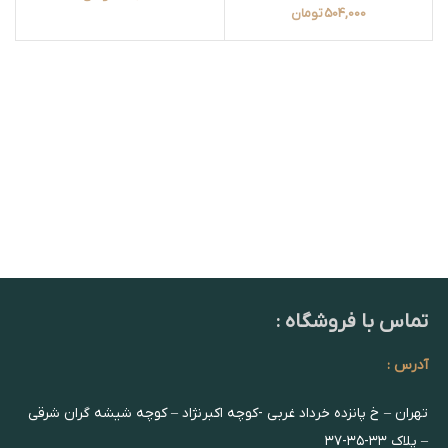
504,000
تومان
تماس با فروشگاه :
آدرس :
تهران – خ پانزده خرداد غربی -کوچه اکبرنژاد – کوچه شیشه گران شرقی
– پلاک ۳۳-۳۵-۳۷