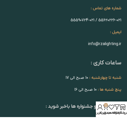
شماره های تماس :
55620226-021 / 55590724-021
ایمیل :
info@rzalighting.ir
ساعات کاری :
شنبه تا چهارشنبه :
10 صبح الی 17
پنج شنبه ها :
10 صبح الی 16
0
از تخفیف ها و جشنواره ها باخبر شوید :
روشگاه
فیلترها
علاقه مندی
سبد خرید
حساب کاربری من