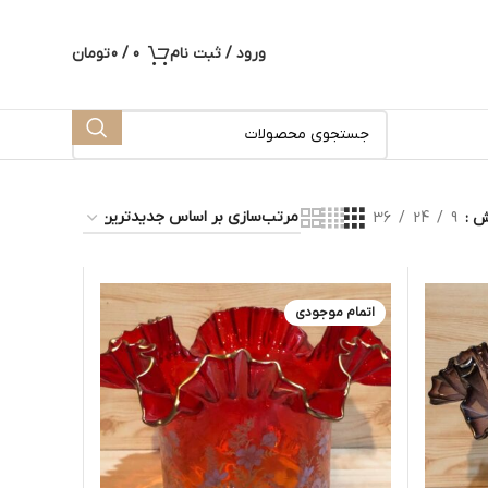
ورود / ثبت نام
0
/
0
تومان
یش
9
24
36
اتمام موجودی