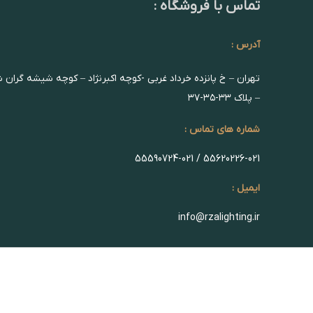
تماس با فروشگاه :
آدرس :
تهران – خ پانزده خرداد غربی -کوچه اکبرنژاد – کوچه شیشه گران 
– پلاک ۳۳-۳۵-۳۷
شماره های تماس :
55620226-021 / 55590724-021
ایمیل :
info@rzalighting.ir