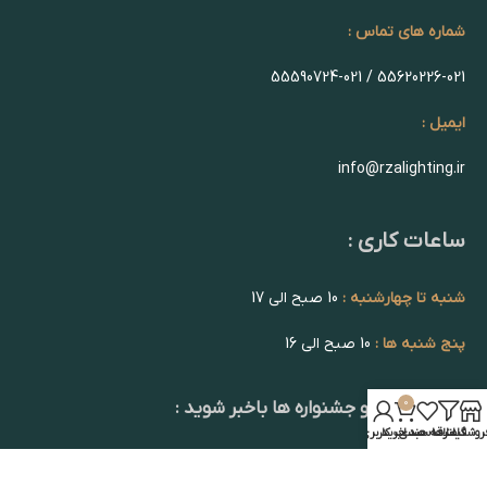
شماره های تماس :
55620226-021 / 55590724-021
ایمیل :
info@rzalighting.ir
ساعات کاری :
شنبه تا چهارشنبه :
10 صبح الی 17
پنج شنبه ها :
10 صبح الی 16
0
از تخفیف ها و جشنواره ها باخبر شوید :
روشگاه
فیلترها
علاقه مندی
سبد خرید
حساب کاربری من