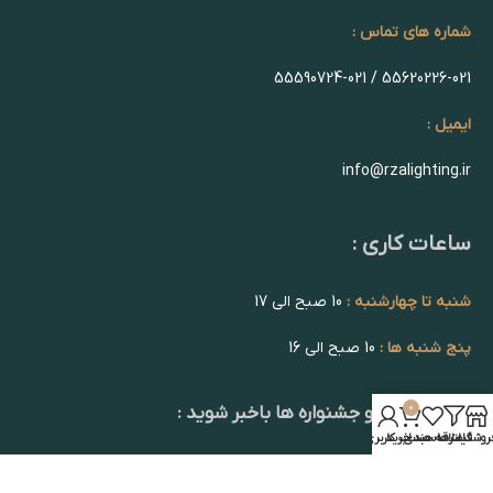
شماره های تماس :
55620226-021 / 55590724-021
ایمیل :
info@rzalighting.ir
ساعات کاری :
شنبه تا چهارشنبه :
10 صبح الی 17
پنج شنبه ها :
10 صبح الی 16
0
از تخفیف ها و جشنواره ها باخبر شوید :
روشگاه
فیلترها
علاقه مندی
سبد خرید
حساب کاربری من