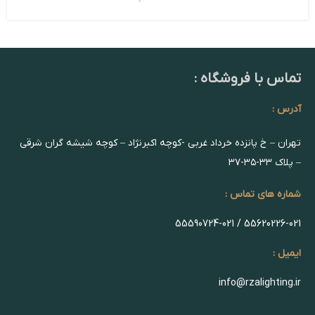
تماس با فروشگاه :
آدرس :
تهران – خ پانزده خرداد غربی -کوچه اکبرنژاد – کوچه شیشه گران شرقی
– پلاک ۳۳-۳۵-۳۷
شماره های تماس :
55620226-021 / 55590724-021
ایمیل :
info@rzalighting.ir