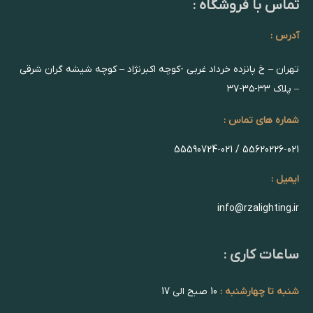
تماس با فروشگاه :
آدرس :
تهران – خ پانزده خرداد غربی -کوچه اکبرنژاد – کوچه شیشه گران شرقی
– پلاک ۳۳-۳۵-۳۷
شماره های تماس :
55620226-021 / 55590724-021
ایمیل :
info@rzalighting.ir
ساعات کاری :
شنبه تا چهارشنبه :
10 صبح الی 17