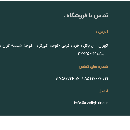
تماس با فروشگاه :
آدرس :
تهران – خ پانزده خرداد غربی -کوچه اکبرنژاد – کوچه شیشه گران 
– پلاک ۳۳-۳۵-۳۷
شماره های تماس :
55620226-021 / 55590724-021
ایمیل :
info@rzalighting.ir