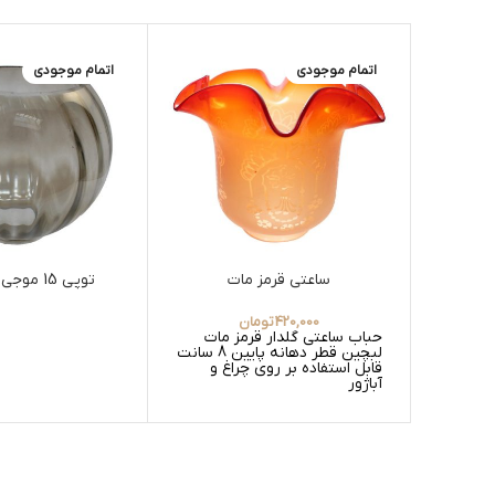
اتمام موجودی
اتمام موجودی
ساعتی قرمز مات
توپی 15 موجی شامپاینی
420,000
تومان
حباب ساعتی گلدار قرمز مات
لبچین قطر دهانه پایین 8 سانت
قابل استفاده بر روی چراغ و
آباژور