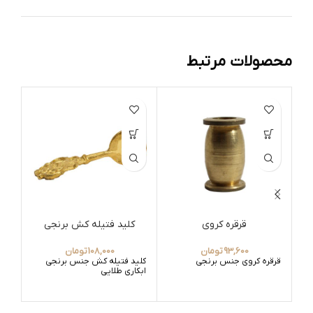
محصولات مرتبط
قرقره کروی
کلید فتیله کش برنجی
93,600
تومان
108,000
تومان
قرقره کروی جنس برنجی
کلید فتیله کش جنس برنجی
ابکاری طلایی
نه ل
جنس