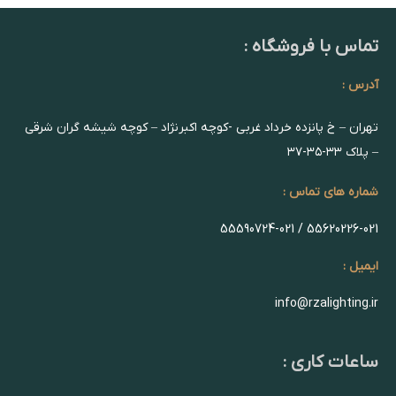
تماس با فروشگاه :
آدرس :
تهران – خ پانزده خرداد غربی -کوچه اکبرنژاد – کوچه شیشه گران شرقی
– پلاک ۳۳-۳۵-۳۷
شماره های تماس :
55620226-021 / 55590724-021
ایمیل :
info@rzalighting.ir
ساعات کاری :