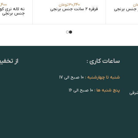
ان
30,240
تومان
,400
ر جنس برنجی
قرقره 2 سانت جنس برنجی
نه لاله نری کو
جنس برنجی
ساعات کاری :
از تخفی
شنبه تا چهارشنبه :
10 صبح الی 17
پنج شنبه ها :
10 صبح الی 16
شرقی