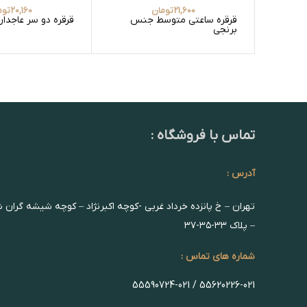
21,600
تومان
20,160
توم
قرقره ساعتی متوسط جنس
قرقره دو سر عاجدا
برنجی
تماس با فروشگاه :
آدرس :
تهران – خ پانزده خرداد غربی -کوچه اکبرنژاد – کوچه شیشه گران 
– پلاک ۳۳-۳۵-۳۷
شماره های تماس :
55620226-021 / 55590724-021