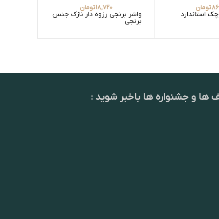
86
تومان
18,720
تومان
چک استاندارد
واشر برنجی رزوه دار نازک جنس
قرقره سر
برنجی
برنجی
ف ها و جشنواره ها باخبر شوید :