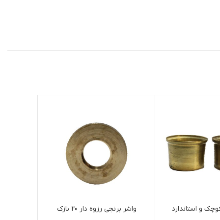
کوچک و استاندارد
واشر برنجی رزوه دار 20 نازک
قرقر