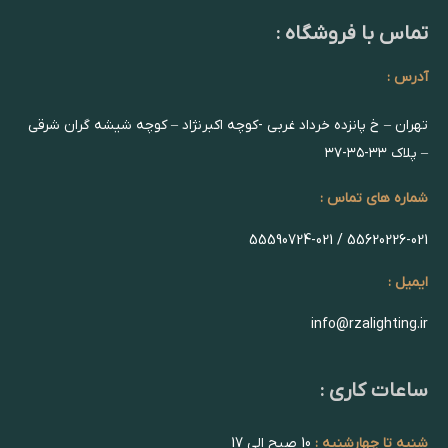
تماس با فروشگاه :
آدرس :
تهران – خ پانزده خرداد غربی -کوچه اکبرنژاد – کوچه شیشه گران شرقی
– پلاک ۳۳-۳۵-۳۷
شماره های تماس :
55620226-021 / 55590724-021
ایمیل :
info@rzalighting.ir
ساعات کاری :
شنبه تا چهارشنبه :
10 صبح الی 17