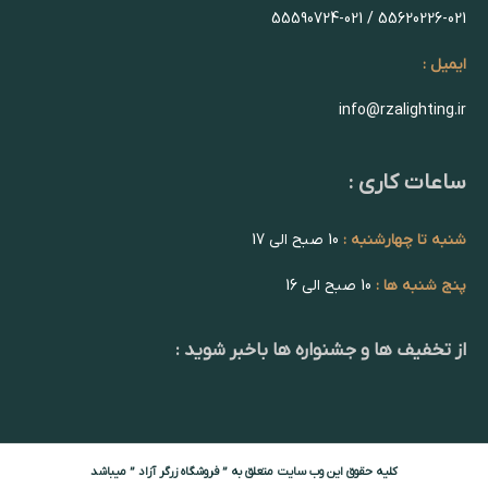
55620226-021 / 55590724-021
ایمیل :
info@rzalighting.ir
ساعات کاری :
شنبه تا چهارشنبه :
10 صبح الی 17
پنج شنبه ها :
10 صبح الی 16
از تخفیف ها و جشنواره ها باخبر شوید :
کلیه حقوق این وب سایت متعلق به ” فروشگاه زرگر آزاد ” میباشد