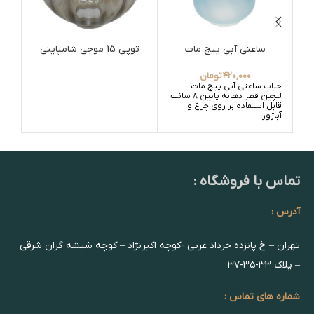
ساعتی آبی پیچ مات
توپی 15 موجی شامپاینی
420,000
تومان
حباب ساعتی آبی پیچ مات
حبا
لبچین قطر دهانه پایین 8 سانت
قابل استفاده بر روی چراغ و
آباژور
تماس با فروشگاه :
آدرس :
تهران – خ پانزده خرداد غربی -کوچه اکبرنژاد – کوچه شیشه گران شرقی
– پلاک ۳۳-۳۵-۳۷
شماره های تماس :