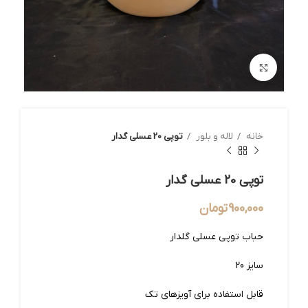
بزرگنمایی تصویر
خانه
لاله و بلور
توپی 20 عسلی گدار
توپی 20 عسلی گدار
900,000
تومان
حباب توپی عسلی گلدار
سایز 20
قابل استفاده برای آویزهای تک