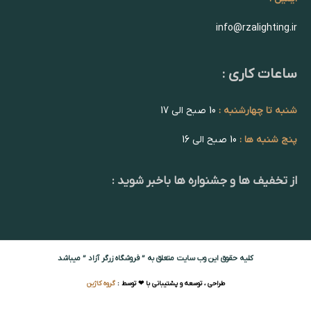
info@rzalighting.ir
ساعات کاری :
شنبه تا چهارشنبه :
10 صبح الی 17
پنج شنبه ها :
10 صبح الی 16
از تخفیف ها و جشنواره ها باخبر شوید :
کلیه حقوق این وب سایت متعلق به ” فروشگاه زرگر آزاد ” میباشد
طراحی ، توسعه و پشتیبانی با ❤ توسط :
گروه کاژین