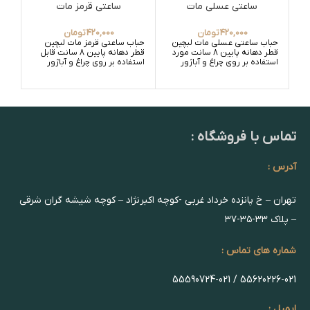
ساعتی عسلی مات
ساعتی قرمز مات
420,000
تومان
420,000
تومان
حباب ساعتی عسلی مات لبچین
حباب ساعتی قرمز مات لبچین
حبا
قطر دهانه پایین 8 سانت مورد
قطر دهانه پایین 8 سانت قابل
استفاده بر روی چراغ و آباژور
استفاده بر روی چراغ و آباژور
قابل
آباژ
تماس با فروشگاه :
آدرس :
تهران – خ پانزده خرداد غربی -کوچه اکبرنژاد – کوچه شیشه گران شرقی
– پلاک ۳۳-۳۵-۳۷
شماره های تماس :
55620226-021 / 55590724-021
ایمیل :