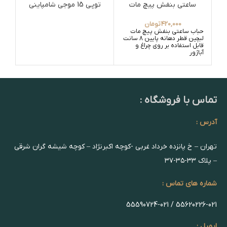
ساعتی بنفش پیچ مات
توپی 15 موجی شامپاینی
420,000
تومان
حباب ساعتی بنفش پیچ مات
لبچین قطر دهانه پایین 8 سانت
قابل استفاده بر روی چراغ و
آباژور
تماس با فروشگاه :
آدرس :
تهران – خ پانزده خرداد غربی -کوچه اکبرنژاد – کوچه شیشه گران شرقی
– پلاک ۳۳-۳۵-۳۷
شماره های تماس :
55620226-021 / 55590724-021
ایمیل :