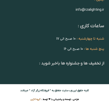
info@rzalighting.ir
ساعات کاری :
شنبه تا چهارشنبه :
10 صبح الی 17
پنج شنبه ها :
10 صبح الی 16
از تخفیف ها و جشنواره ها باخبر شوید :
کلیه حقوق این وب سایت متعلق به ” فروشگاه زرگر آزاد ” میباشد
طراحی ، توسعه و پشتیبانی با ❤ توسط :
گروه کاژین