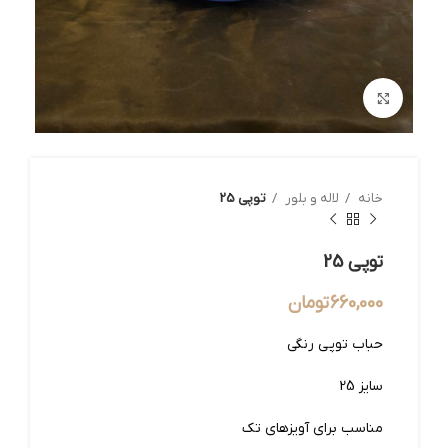
بزرگنمایی تصویر
خانه
لاله و بلور
توپی 25
توپی 25
660,000
تومان
حباب توپی رنگی
سایز 25
مناسب برای آویزهای تک