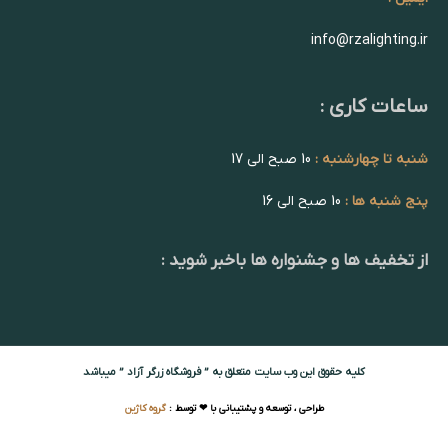
info@rzalighting.ir
ساعات کاری :
شنبه تا چهارشنبه :
10 صبح الی 17
پنج شنبه ها :
10 صبح الی 16
از تخفیف ها و جشنواره ها باخبر شوید :
کلیه حقوق این وب سایت متعلق به ” فروشگاه زرگر آزاد ” میباشد
طراحی ، توسعه و پشتیبانی با ❤ توسط :
گروه کاژین