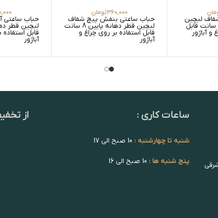
مان
360,000
تومان
,000
فاف لبچین
حباب ساعتی بنفش پیچ شفاف
حباب ساعتی آ
قطر دهانه پایین 8 سانت قابل
لبچین قطر دهانه پایین 8 سانت
 و آباژور
قابل استفاده بر روی چراغ و
قابل استفاده ب
آباژور
آباژور
ساعات کاری :
از تخفی
شنبه تا چهارشنبه :
10 صبح الی 17
پنج شنبه ها :
10 صبح الی 16
شرقی