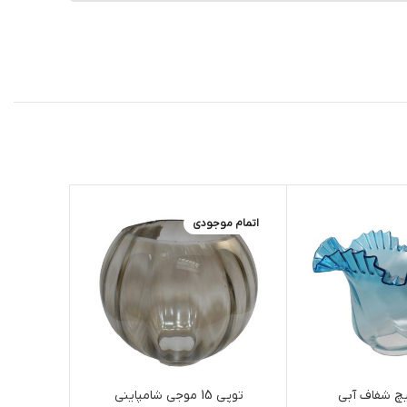
اتمام موجودی
اتمام مو
چ شفاف آبی
توپی 15 موجی شامپاینی
آب