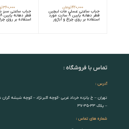
420,000
تومان
360,000
تو
حباب ساعتی عسلی مات لبچین
حباب ساعتی سبز ش
قطر دهانه پایین 8 سانت مورد
استفاده بر روی چراغ و آباژور
استفاده بر روی چراغ
تماس با فروشگاه :
آدرس :
تهران – خ پانزده خرداد غربی -کوچه اکبرنژاد – کوچه شیشه گران 
– پلاک ۳۳-۳۵-۳۷
شماره های تماس :