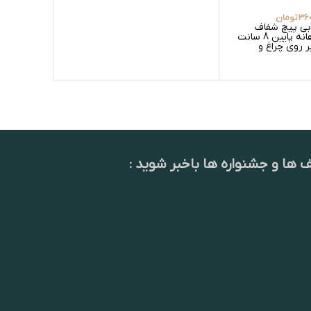
360
تومان
بی پیچ شفاف
حباب ابگ
لبچین قطر دهانه پایین 8 سانت
ر روی چراغ و
ف ها و جشنواره ها باخبر شوید :