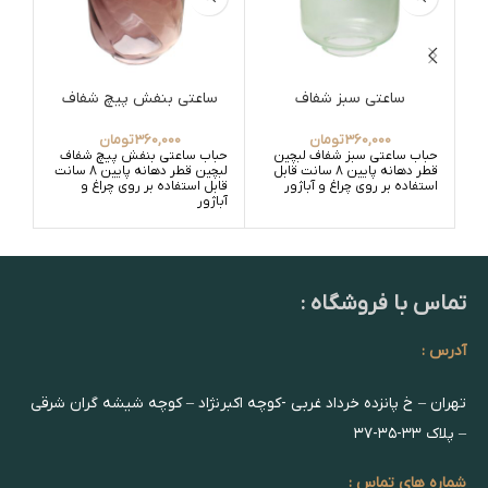
ساعتی سبز شفاف
ساعتی بنفش پیچ شفاف
360,000
تومان
360,000
تومان
حباب ساعتی سبز شفاف لبچین
حباب ساعتی بنفش پیچ شفاف
حبا
قطر دهانه پایین 8 سانت قابل
لبچین قطر دهانه پایین 8 سانت
استفاده بر روی چراغ و آباژور
قابل استفاده بر روی چراغ و
قابل
آباژور
آباژ
تماس با فروشگاه :
آدرس :
تهران – خ پانزده خرداد غربی -کوچه اکبرنژاد – کوچه شیشه گران شرقی
– پلاک ۳۳-۳۵-۳۷
شماره های تماس :