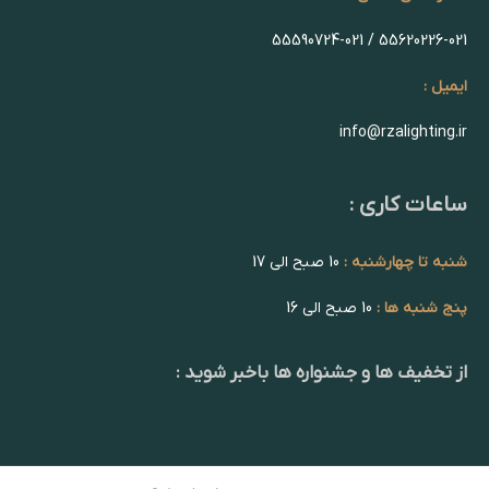
55620226-021 / 55590724-021
ایمیل :
info@rzalighting.ir
ساعات کاری :
شنبه تا چهارشنبه :
10 صبح الی 17
پنج شنبه ها :
10 صبح الی 16
از تخفیف ها و جشنواره ها باخبر شوید :