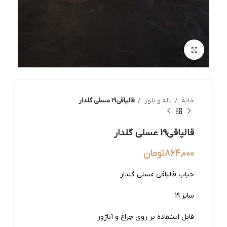
بزرگنمایی تصویر
خانه
لاله و بلور
قالپاقی19 عسلی گلدار
قالپاقی19 عسلی گلدار
864,000
تومان
حباب قالپاقی عسلی گلدار
سایز 19
قابل استفاده بر روی چراغ و آباژور