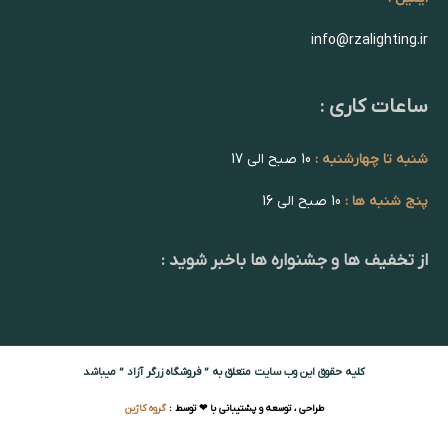
info@rzalighting.ir
ساعات کاری :
شنبه تا چهارشنبه :
10 صبح الی 17
پنج شنبه ها :
10 صبح الی 16
از تخفیف ها و جشنواره ها باخبر شوید :
کلیه حقوق این وب سایت متعلق به ” فروشگاه زرگر آزاد ” میباشد
طراحی ، توسعه و پشتیبانی با ❤ توسط :
گروه کاژین