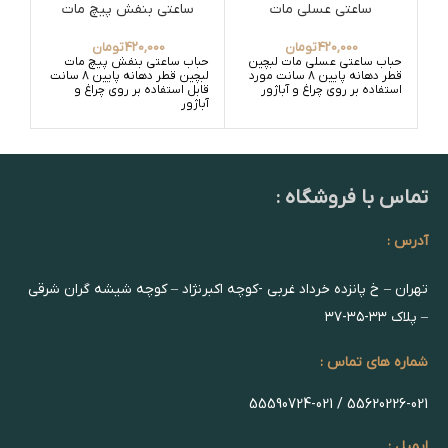
ساعتی عسلی مات
ساعتی بنفش پیچ مات
س
420,000
تومان
420,000
تومان
حباب ساعتی عسلی مات لبچین
حباب ساعتی بنفش پیچ مات
حبا
قطر دهانه پایین 8 سانت مورد
لبچین قطر دهانه پایین 8 سانت
استفاده بر روی چراغ و آباژور
قابل استفاده بر روی چراغ و
قابل
آباژور
آباژ
تماس با فروشگاه :
آدرس :
تهران – خ پانزده خرداد غربی -کوچه اکبرنژاد – کوچه شیشه گران شرقی
– پلاک ۳۳-۳۵-۳۷
شماره های تماس :
55620226-021 / 55590724-021
ایمیل :