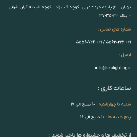
تهران – خ پانزده خرداد غربی -کوچه اکبرنژاد – کوچه شیشه گران شرقی
– پلاک ۳۳-۳۵-۳۷
شماره های تماس :
55620226-021 / 55590724-021
ایمیل :
info@rzalighting.ir
ساعات کاری :
شنبه تا چهارشنبه :
10 صبح الی 17
پنج شنبه ها :
10 صبح الی 16
از تخفیف ها و جشنواره ها باخبر شوید :