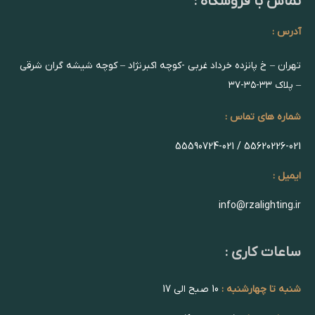
تماس با فروشگاه :
آدرس :
تهران – خ پانزده خرداد غربی -کوچه اکبرنژاد – کوچه شیشه گران شرقی
– پلاک ۳۳-۳۵-۳۷
شماره های تماس :
55620226-021 / 55590724-021
ایمیل :
info@rzalighting.ir
ساعات کاری :
شنبه تا چهارشنبه :
10 صبح الی 17