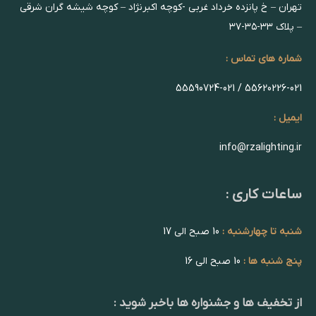
تهران – خ پانزده خرداد غربی -کوچه اکبرنژاد – کوچه شیشه گران شرقی
– پلاک ۳۳-۳۵-۳۷
شماره های تماس :
55620226-021 / 55590724-021
ایمیل :
info@rzalighting.ir
ساعات کاری :
شنبه تا چهارشنبه :
10 صبح الی 17
پنج شنبه ها :
10 صبح الی 16
از تخفیف ها و جشنواره ها باخبر شوید :