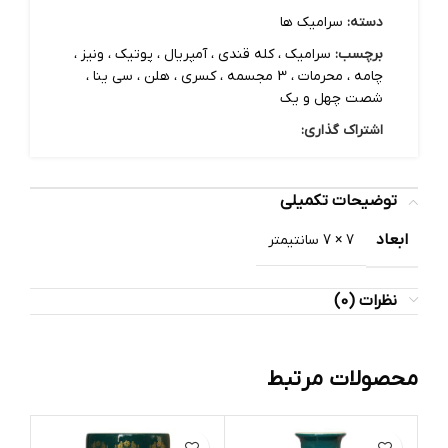
دسته:
سرامیک ها
برچسب:
سرامیک ، کله قندی ، آمپریال ، پوتیک ، ونیز ،
چامه ، محرمات ، 3 مجسمه ، کسری ، هلن ، سی ینا ،
شصت چهل و یک
اشتراک گذاری:
توضیحات تکمیلی
ابعاد
7 × 7 سانتیمتر
نظرات (0)
محصولات مرتبط