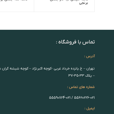
برنجی
تماس با فروشگاه :
آدرس :
تهران – خ پانزده خرداد غربی -کوچه اکبرنژاد – کوچه شیشه گران 
– پلاک ۳۳-۳۵-۳۷
شماره های تماس :
55620226-021 / 55590724-021
ایمیل :