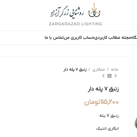
اه
مجله مطالب کاربردی
حساب کاربری من
تماس با ما
خانه
خمکاری
زنبق 7 پله دار
زنبق 7 پله دار
115,200
تومان
زنبق 7 پله
ابکاری انتیک