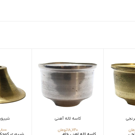
برنجی
کاسه لاله آهنی
شیپور
مان
18,720
تومان
,800
نجی
کاسه لاله اهنی خام
شیپوری کوچک