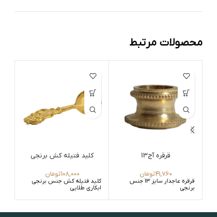
محصولات مرتبط
قرقره آج13
کلید فتیله کش برنجی
وا
41,760
تومان
108,000
تومان
قرقره عاجدار سایز 13 جنس
کلید فتیله کش جنس برنجی
واش
برنجی
ابکاری طلایی
اهن