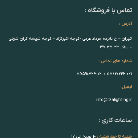
تماس با فروشگاه :
آدرس :
تهران – خ پانزده خرداد غربی -کوچه اکبرنژاد – کوچه شیشه گران شرقی
– پلاک ۳۳-۳۵-۳۷
شماره های تماس :
55620226-021 / 55590724-021
ایمیل :
info@rzalighting.ir
ساعات کاری :
شنبه تا چهارشنبه :
10 صبح الی 17