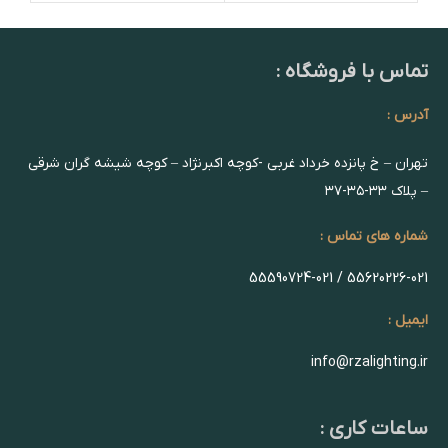
تماس با فروشگاه :
آدرس :
تهران – خ پانزده خرداد غربی -کوچه اکبرنژاد – کوچه شیشه گران شرقی
– پلاک ۳۳-۳۵-۳۷
شماره های تماس :
55620226-021 / 55590724-021
ایمیل :
info@rzalighting.ir
ساعات کاری :