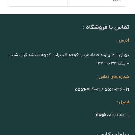
تماس با فروشگاه :
آدرس :
تهران – خ پانزده خرداد غربی -کوچه اکبرنژاد – کوچه شیشه گران شرقی
– پلاک ۳۳-۳۵-۳۷
شماره های تماس :
55620226-021 / 55590724-021
ایمیل :
info@rzalighting.ir
ساعات کاری :