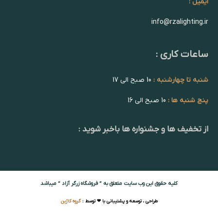
ایمیل :
info@rzalighting.ir
ساعات کاری :
شنبه تا چهارشنبه :
10 صبح الی 17
پنج شنبه ها :
10 صبح الی 16
از تخفیف ها و جشنواره ها باخبر شوید :
کلیه حقوق این وب سایت متعلق به ” فروشگاه زرگر آزاد ” میباشد
طراحی ، توسعه و پشتیبانی با ❤ توسط :
گروه کاژین