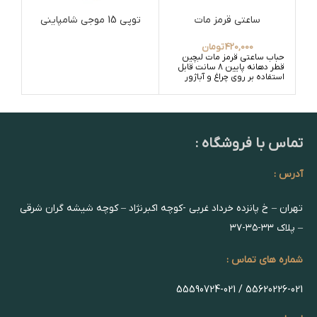
ساعتی قرمز مات
توپی 15 موجی شامپاینی
420,000
تومان
حباب ساعتی قرمز مات لبچین
قطر دهانه پایین 8 سانت قابل
استفاده بر روی چراغ و آباژور
تماس با فروشگاه :
آدرس :
تهران – خ پانزده خرداد غربی -کوچه اکبرنژاد – کوچه شیشه گران شرقی
– پلاک ۳۳-۳۵-۳۷
شماره های تماس :
55620226-021 / 55590724-021