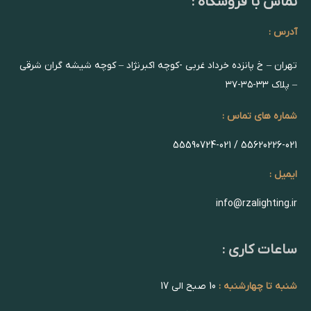
تماس با فروشگاه :
آدرس :
تهران – خ پانزده خرداد غربی -کوچه اکبرنژاد – کوچه شیشه گران شرقی
– پلاک ۳۳-۳۵-۳۷
شماره های تماس :
55620226-021 / 55590724-021
ایمیل :
info@rzalighting.ir
ساعات کاری :
شنبه تا چهارشنبه :
10 صبح الی 17