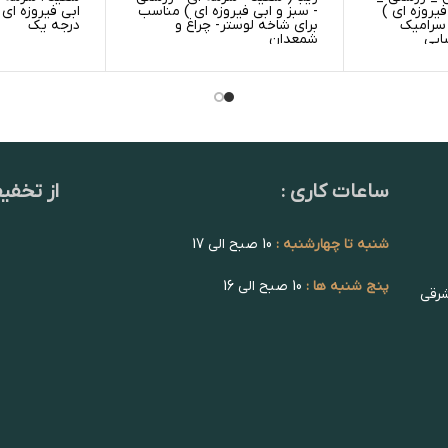
یروزه ای )
- سبز و ابی فیروزه ای ) مناسب
ابی فیروزه ا
دل پله ای سایز 0 سرامیک
برای شاخه لوستر- چراغ و
درجه یک
ایی
شمعدان
ساعات کاری :
از تخفی
شنبه تا چهارشنبه :
10 صبح الی 17
پنج شنبه ها :
10 صبح الی 16
شرقی