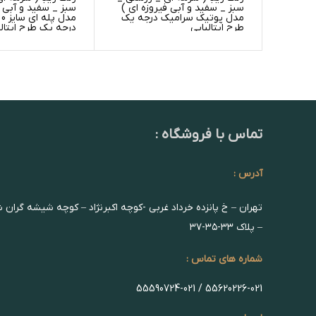
سبز _ سفید و آبی فیروزه ای )
سبز _ سفید و آبی ف
مدل پوتیک سرامیک درجه یک
م
طرح ایتالیایی
درجه یک طرح ایتالی
تماس با فروشگاه :
آدرس :
تهران – خ پانزده خرداد غربی -کوچه اکبرنژاد – کوچه شیشه گران 
– پلاک ۳۳-۳۵-۳۷
شماره های تماس :
55620226-021 / 55590724-021