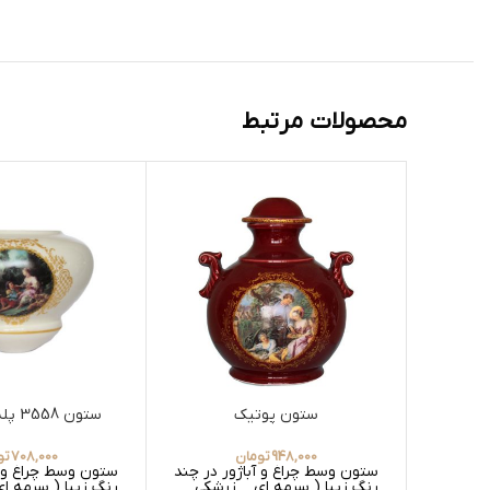
محصولات مرتبط
ستون پوتیک
ستون 3558 پله دار سایز 0
948,000
تومان
708,000
تو
ستون وسط چراغ و آباژور در چند
ستون وسط چراغ و آ
رنگ زیبا ( سرمه ای _ زرشکی _
رنگ زیبا ( سرمه ا