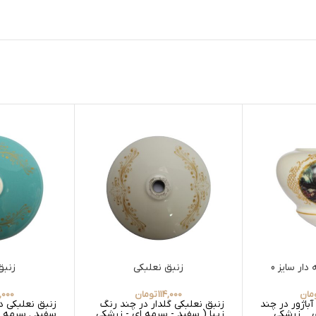
زنبق نعلبکی
زنبق
مان
114,000
تومان
,000
باژور در چند
زنبق نعلبکی گلدار در چند رنگ
زنبق نعلبکی در
ی _ زرشکی _
زیبا ( سفید - سرمه ای - زرشکی
سفید . سرمه ا