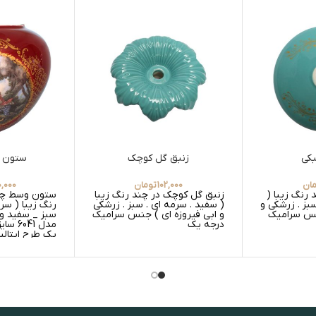
بکی
زنبق گل کوچک
ستون 6041 سایز 2
ان
102,000
تومان
0,000
 رنگ زیبا (
زنبق گل کوچک در چند رنگ زیبا
ستون وسط چراغ
بز . زرشکی و
( سفید . سرمه ای . سبز . زرشکی
رنگ زیبا ( سر
جنس سرامیک
و ابی فیروزه ای ) جنس سرامیک
سبز _ سفید و 
درجه یک
یک طرح ایتالی