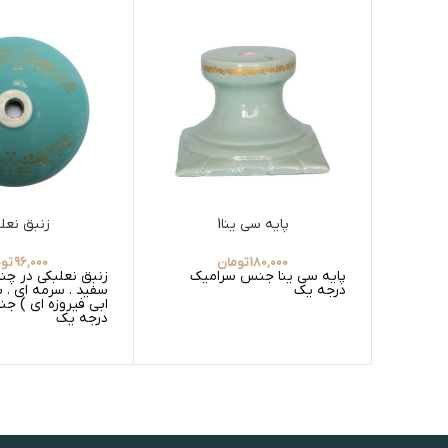
پایه سی ینا1
زنبق نعل
180,000
تومان
96,000
توم
پایه سی ینا جنس سرامیک
زنبق نعلبکی در چند
درجه یک
سفید . سرمه ای . س
ابی فیروزه ای ) 
درجه یک