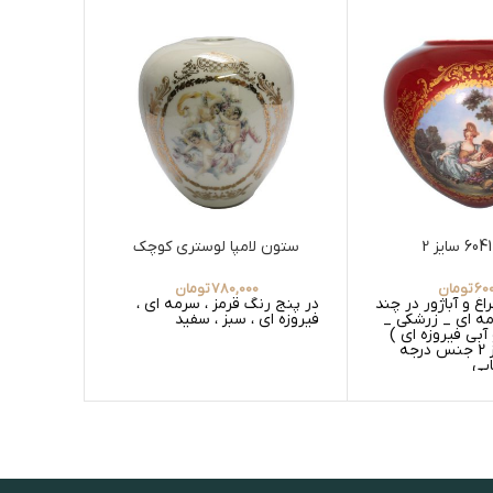
ستون لامپا لوستری کوچک
زیر دستگ
60
تومان
780,000
تومان
 و آباژور در چند
در پنج رنگ قرمز ، سرمه ای ،
در پنج رن
مه ای _ زرشکی _
فیروزه ای ، سبز ، سفید
فیروزه ای
آبی فیروزه ای )
مدل 6041 سایز 2 جنس درجه
ایی