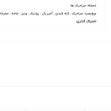
دسته:
سرامیک ها
برچسب:
سرامیک ، کله قندی ، آمپریال ، پوتیک ، ونیز ، چامه ، محرمات ، 3 مجسمه ، کسری ، هلن ، سی ینا ، شصت چه
اشتراک گذاری: