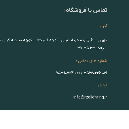
تماس با فروشگاه :
آدرس :
تهران – خ پانزده خرداد غربی -کوچه اکبرنژاد – کوچه شیشه گران 
– پلاک ۳۳-۳۵-۳۷
شماره های تماس :
55620226-021 / 55590724-021
ایمیل :
info@rzalighting.ir