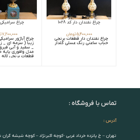
چراغ نفتدان دار کد 1028
چراغ سرامیکی کد 
5,400,000
تومان
7,200,000
ت
چراغ نفتدان دار قطعات برنجی
چراغ آباژور سرامیک
حباب ساعتی رنگ عسلی گلدار
زیبا ( سرمه ای _ 
_ سفید و آبی فیرو
مدل وافوری پایه 
قطعات برنجی لاله ل
گلدار
تماس با فروشگاه :
آدرس :
تهران – خ پانزده خرداد غربی -کوچه اکبرنژاد – کوچه شیشه گران 