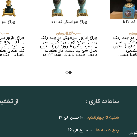
1026
چراغ سرامیکی کد 1001
چراغ سرامی
ومان
11,520,000
تومان
60,000
ی در چند رنگ
چراغ آباژور سرامیکی در چند رنگ
چراغ آباژور س
زرشکی _ سبز
زیبا ( سرمه ای _ زرشکی _ سبز
زیبا ( سرمه ا
زه ای ) ستون
_ سفید و آبی فیروزه ای ) ستون
_ سفید و آبی 
مکعبی
مدل سی ینا دسته دار قطعات
کله قندی قطعا
امپا عسلی
برنجی حباب قالپاقی سایز 23 در
لامپا در رنگ 
رنگ های عسلی ساده _ عسلی
و عسلی ساده 
گلدار و سفید ساده _ سفید
سفید ساده
گلدار
ساعات کاری :
از تخفی
شنبه تا چهارشنبه :
10 صبح الی 17
پنج شنبه ها :
10 صبح الی 16
شرقی