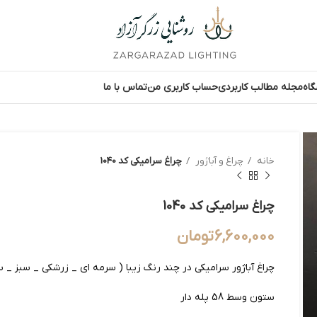
اه
مجله مطالب کاربردی
حساب کاربری من
تماس با ما
خانه
چراغ و آباژور
چراغ سرامیکی کد 1040
چراغ سرامیکی کد 1040
6,600,000
تومان
چراغ آباژور سرامیکی در چند رنگ زیبا ( سرمه ای _ زرشکی _ سبز _ س
ستون وسط 58 پله دار