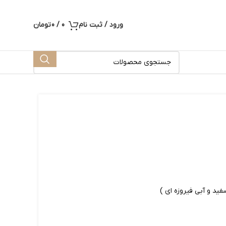
ورود / ثبت نام
0
/
0
تومان
فید و آبی فیروزه ای )