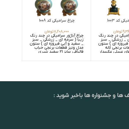
کی کد 1003
چراغ سرامیکی کد 1008
چراغ
9,3
تومان
8,208,000
تومان
0
رامیکی در چند رنگ
چراغ آباژور سرامیکی در چند رنگ
چراغ آباژ
ی _ زرشکی _ سبز
زیبا ( سرمه ای _ زرشکی _ سبز
زیبا ( سر
فیروزه ای ) ستون
_ سفید و آبی فیروزه ای ) ستون
_ سفید و 
ت برنجی لاله
مدل ونیز قطعات برنجی حباب
مکعبی قط
های عسلی عکسدار
قالپاقی سایز 21 سفید شیری
_ سفید عکسدار و
قابل تغی
ف ها و جشنواره ها باخبر شوید :