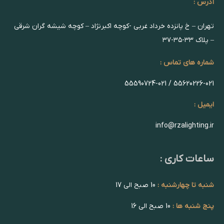
آدرس :
تهران – خ پانزده خرداد غربی -کوچه اکبرنژاد – کوچه شیشه گران شرقی
– پلاک ۳۳-۳۵-۳۷
شماره های تماس :
55620226-021 / 55590724-021
ایمیل :
info@rzalighting.ir
ساعات کاری :
شنبه تا چهارشنبه :
10 صبح الی 17
پنج شنبه ها :
10 صبح الی 16