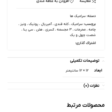
مقایسه
افزودن به علاقه مندی
دسته:
سرامیک ها
برچسب:
سرامیک ، کله قندی ، آمپریال ، پوتیک ، ونیز ،
چامه ، محرمات ، 3 مجسمه ، کسری ، هلن ، سی ینا ،
شصت چهل و یک
اشتراک گذاری:
توضیحات تکمیلی
ابعاد
12 × 12 سانتیمتر
نظرات (0)
محصولات مرتبط