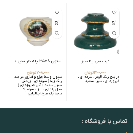
درب سی ینا سبز
ستون 3558 پله دار سایز 0
300,000
تومان
708,000
تومان
در پنج رنگ قرمز ، سرمه ای ،
ستون وسط چراغ و آباژور در چند
ستو
فیروزه ای ، سبز ، سفید
رنگ زیبا ( سرمه ای _ زرشکی _
رنگ 
سبز _ سفید و آبی فیروزه ای )
سبز 
مدل پله ای سایز 0 سرامیک
درجه یک طرح ایتالیایی
طرح 
تماس با فروشگاه :