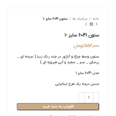
خانه
سرامیک ها
ستون 6041 سایز -1
ستون 6041 سایز -1
552,000
تومان
ستون وسط چراغ و آباژور در چند رنگ زیبا ( سرمه ای _
زرشکی _ سبز _ سفید و آبی فیروزه ای )
مدل 6041 سایز 1
جنس درجه یک طرح ایتالیایی
افزودن به سبد خرید