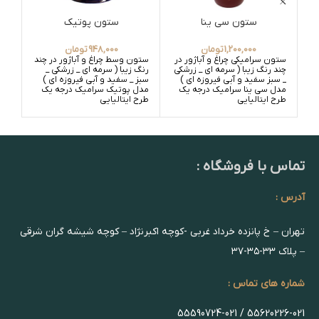
ستون سی ینا
ستون پوتیک
ستون 3558
1,200,000
تومان
948,000
تومان
ستون سرامیکی چراغ و آباژور در
ستون وسط چراغ و آباژور در چند
ستو
چند رنگ زیبا ( سرمه ای _ زرشکی
رنگ زیبا ( سرمه ای _ زرشکی _
رنگ 
_ سبز سفید و آبی فیروزه ای )
سبز _ سفید و آبی فیروزه ای )
سبز 
مدل سی ینا سرامیک درجه یک
مدل پوتیک سرامیک درجه یک
طرح ایتالیایی
طرح ایتالیایی
درج
تماس با فروشگاه :
آدرس :
تهران – خ پانزده خرداد غربی -کوچه اکبرنژاد – کوچه شیشه گران شرقی
– پلاک ۳۳-۳۵-۳۷
شماره های تماس :
55620226-021 / 55590724-021