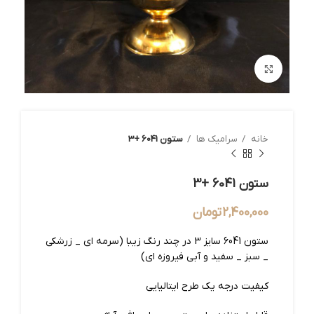
بزرگنمایی تصویر
خانه
سرامیک ها
ستون 6041 +3
ستون 6041 +3
2,400,000
تومان
ستون 6041 سایز 3 در چند رنگ زیبا (سرمه ای _ زرشکی
_ سبز _ سفید و آبی فیروزه ای)
کیفیت درجه یک طرح ایتالیایی