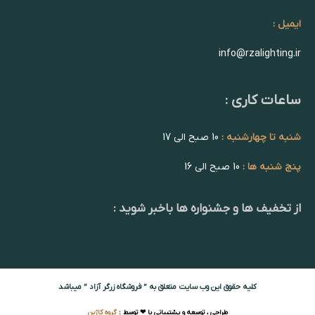
ایمیل :
info@rzalighting.ir
ساعات کاری :
شنبه تا چهارشنبه :
10 صبح الی 17
پنج شنبه ها :
10 صبح الی 16
از تخفیف ها و جشنواره ها باخبر شوید :
کلیه حقوق این وب سایت متعلق به ” فروشگاه زرگر آزاد ” میباشد
طراحی ، توسعه و پشتیبانی با ❤ توسط :
گروه کاژین